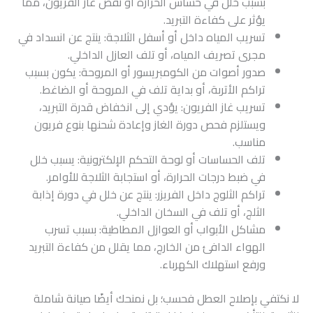
بسبب خلل في حساس الحرارة أو نقص غاز الفريون، مما
يؤثر على كفاءة التبريد.
تسريب المياه داخل أو أسفل الثلاجة: ينتج عن انسداد في
مجرى تصريف المياه، أو تلف العازل الداخلي.
صدور أصوات من الكومبريسور أو المروحة: يكون بسبب
تراكم الأتربة، أو بداية تلف في المروحة أو الضاغط.
تسريب غاز الفريون: يؤدي إلى انخفاض قدرة التبريد،
ويستلزم فحص دورة الغاز وإعادة شحنها بنوع فريون
مناسب.
تلف الحساسات أو لوحة التحكم الإلكترونية: يسبب خلل
في ضبط درجات الحرارة، أو استجابة الثلاجة للأوامر.
تراكم الثلوج داخل الفريزر: ينتج عن خلل في دورة إذابة
الثلج، أو تلف في السخان الداخلي.
مشاكل الأبواب أو العوازل المطاطية: بسبب تسرب
الهواء الدافئ من الخارج، مما يقلل من كفاءة التبريد
ورفع استهلاك الكهرباء.
لا نكتفي بإصلاح العطل فحسب؛ بل نمنحك أيضًا صيانة شاملة