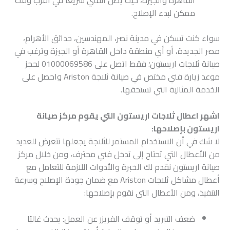
القاهرة والجيزة، حيث يصل الفني سريعًا في أقرب وقت
ممكن لبدء الإصلاح.
سواء كنت تسكن في مدينة نصر، المهندسين، حدائق الأهرام،
مصر الجديدة، أو أي منطقة داخل القاهرة أو الجيزة وترغب في
صيانة ثلاجات اريستون؛ فقط اتصل على 01000069586 لحجز
موعد زيارة فني مختص في صيانة ثلاجة Ariston واحصل على
الخدمة المثالية التي تستحقها.
اشهر اعطال ثلاجات اريستون التي يقوم مركز صيانة
اريستون بإصلاحها:
لا شك في أن الاستخدام المستمر للثلاجة يجعلها تتعرض للعديد
من الأعطال التي تحتاج إلى تدخل فني محترف، ومن خلال مركز
صيانة اريستون نقدم لك الخبرة والأدوات اللازمة للتعامل مع
أعطال مشاكل ثلاجات Ariston مع ضمان جودة الإصلاح وسرعة
التنفيذ، ومن الأعطال التي نقوم بإصلاحها:
ضعف التبريد أو توقف الفريزر عن العمل: يحدث غالبًا