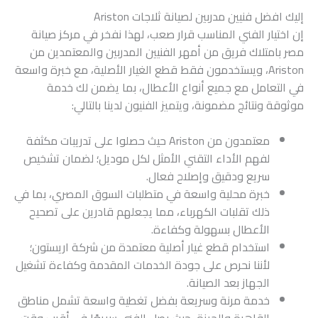
إليك افضل فنيين مدربين لصيانة ثلاجات Ariston
إن اختيار الفني المناسب قرار صعب، لهذا نفخر في مركز صيانة
مصر بامتلاك فريق من أمهر الفنيين المدربين والمعتمدين من
Ariston، ويستخدمون فقط قطع الغيار الأصلية، مع خبرة واسعة
في التعامل مع جميع أنواع الأعطال، بما يضمن لك خدمة
موثوقة ونتائج مضمونة، ويتميز الفنيون لدينا بالتالي:
معتمدون من Ariston حيث حصلوا على تدريبات مكثفة
لفهم الأداء التقني الأمثل لكل موديل؛ لضمان تشخيص
سريع ودقيق وإصلاح فعال.
خبرة محلية واسعة في متطلبات السوق المصري، بما في
ذلك تقلبات الكهرباء، مما يجعلهم قادرين على تصحيح
الأعطال بسهولة وكفاءة.
استخدام قطع غيار أصلية معتمدة من شركة اريستون؛
لأننا نحرص على جودة الخدمات المقدمة وكفاءة تشغيل
الجهاز بعد الصيانة.
خدمة مرنة وسريعة بفضل تغطية واسعة تشمل مناطق