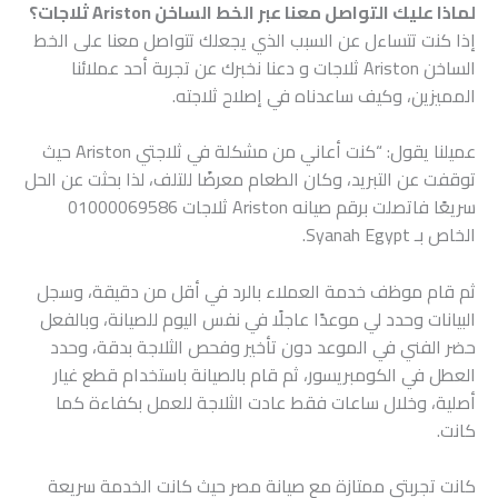
لماذا عليك التواصل معنا عبر الخط الساخن Ariston ثلاجات؟
إذا كنت تتساءل عن السبب الذي يجعلك تتواصل معنا على الخط
الساخن Ariston ثلاجات و دعنا نخبرك عن تجربة أحد عملائنا
المميزين، وكيف ساعدناه في إصلاح ثلاجته.
عميلنا يقول: “كنت أعاني من مشكلة في ثلاجتي Ariston حيث
توقفت عن التبريد، وكان الطعام معرضًا للتلف، لذا بحثت عن الحل
سريعًا فاتصلت برقم صيانه Ariston ثلاجات 01000069586
الخاص بـ Syanah Egypt.
ثم قام موظف خدمة العملاء بالرد في أقل من دقيقة، وسجل
البيانات وحدد لي موعدًا عاجلًا في نفس اليوم للصيانة، وبالفعل
حضر الفني في الموعد دون تأخير وفحص الثلاجة بدقة، وحدد
العطل في الكومبريسور، ثم قام بالصيانة باستخدام قطع غيار
أصلية، وخلال ساعات فقط عادت الثلاجة للعمل بكفاءة كما
كانت.
كانت تجربتي ممتازة مع صيانة مصر حيث كانت الخدمة سريعة