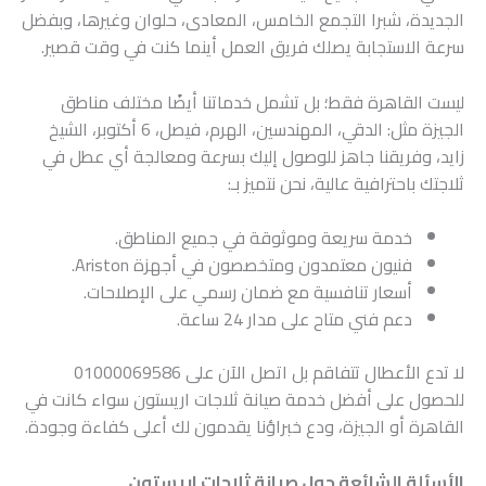
الجديدة، شبرا التجمع الخامس، المعادى، حلوان وغيرها، وبفضل
سرعة الاستجابة يصلك فريق العمل أينما كنت في وقت قصير.
ليست القاهرة فقط؛ بل تشمل خدماتنا أيضًا مختلف مناطق
الجيزة مثل: الدقي، المهندسين، الهرم، فيصل، 6 أكتوبر، الشيخ
زايد، وفريقنا جاهز للوصول إليك بسرعة ومعالجة أي عطل في
ثلاجتك باحترافية عالية، نحن نتميز بـ:
خدمة سريعة وموثوقة في جميع المناطق.
فنيون معتمدون ومتخصصون في أجهزة Ariston.
أسعار تنافسية مع ضمان رسمي على الإصلاحات.
دعم فني متاح على مدار 24 ساعة.
لا تدع الأعطال تتفاقم بل اتصل الآن على 01000069586
للحصول على أفضل خدمة صيانة ثلاجات اريستون سواء كانت في
القاهرة أو الجيزة، ودع خبراؤنا يقدمون لك أعلى كفاءة وجودة.
الأسئلة الشائعة حول صيانة ثلاجات اريستون