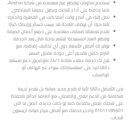
نستخدم مكونات وقطع غيار معتمدة من شركة Ariston،
مما يحافظ على أداء ثلاجتك ويطيل عمرها الافتراضي.
نصل إليك في أسرع وقت أينما كنت في القاهرة والجيزة؛
لأننا ندرك أن توقف الثلاجة قد يسبب خسائر وإزعاجًا كبيرًا.
نقدم لعملائنا ضمانات معتمدة على جميع أعمال الصيانة
وقطع الغيار المستبدلة؛ لتشعر براحة البال بعد الخدمة.
نوفر لك أفضل الأسعار دون أي تكاليف إضافية، مع
التزام كامل بتقديم أعلى جودة مقابل السعر.
نتيح لك خدمة عملاء متاحة 24/7 مع فريق دعم مستعد
دائمًا للرد على استفساراتك، سواء عبر الهاتف أو
الواتساب.
نحن الأفضل دائمًا؛ لأننا لا نقدم مجرد صيانة؛ بل نقدم تجربة
متكاملة من الدعم الفني والضمان، مع التزامنا الدائم بالحفاظ
على ثلاجتك تعمل بكفاءة كما لو كانت جديدة، اتصل بنا الآن
01011185601 واحجز خدمتك مع أفضل مركز صيانة اريستون
ثلاجات.