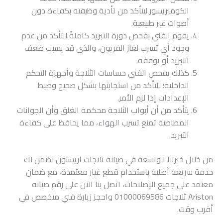
الكومبريسور ليتأكد من تأدية وظيفته بكفاءة دون
أصوات غير طبيعية.
يقوم الفني بفحص دورة التبريد كاملةً للتأكد من عدم
وجود أي تسرب لغاز الفريون، والذي قد يسبب ضعف
التبريد أو توقفه.
كذلك يفحص الفني حساسات الثلاجة وأجهزة التحكم
الداخلية؛ للتأكد من استجابتها بشكل صحيح وضبط
الإعدادات إذا لزم الأمر.
يتأكد من أن أبواب الثلاجة محكمة الغلق وأن الجوانات
المطاطية تمنع تسرب الهواء، مما يحافظ على كفاءة
التبريد.
من خلال خبرتنا الواسعة في صيانة ثلاجات اريستون نضمن لك
خدمة سريعة أصلية باستخدام قطع غيار معتمدة، مع ضمان
معتمد على جميع الإصلاحات، اتصل بنا الآن على رقم صيانه
Ariston ثلاجات 01000069586 واحجز زيارة فني متخصص في
أقرب وقت.