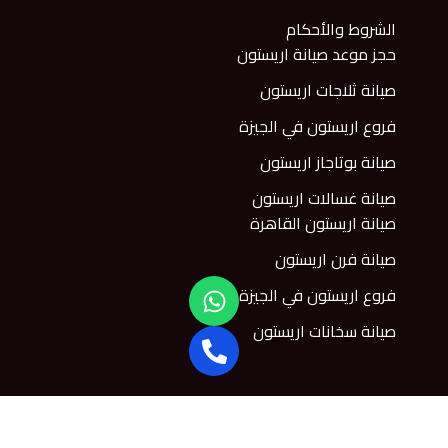
الشروط والأحكام
حجز موعد صيانة اريستون
صيانة ثلاجات اريستون
فروع اريستون في الجيزة
صيانة بوتاجاز اريستون
صيانة غسالات اريستون
صيانة اريستون القاهرة
صيانة فرن اريستون
W
فروع اريستون في الجيزة
h
P
a
صيانة سخانات اريستون
h
t
o
s
n
a
p
e