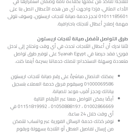
للثلاجة؛ للتأكد من عملها بكفاءة تامة وضمان استمرارها في
الأداء المثالي، فإذا واجهت أي من هذه الأعطال اتصل بنا على
01011185601 لحجز خدمة صيانة ثلاجات اريستون، وسوف نتولى
مهمة إصلاح أعطال ثلاجتك باحترافية.
طرق التواصل لأفضل صيانة ثلاجات اريستون
لأننا ندرك أن أعطال الثلاجات تحدث في أي وقت وتحتاج إلى تدخل
فوري؛ فقد حرصنا في Syanah Egypt على توفير طرق تواصل
متعددة وسهلة الاستخدام؛ لتصلك خدماتنا بسرعة أينما كنت.
يمكنك الاتصال مباشرةً على رقم صيانة ثلاجات اريستون
01000069586 وسيقوم فريق خدمة العملاء بتسجيل
بياناتك وحجز أقرب موعد للصيانة.
أيضًا يمكن التواصل معنا عبر الأرقام التالية
01002866669 ، 01050888197 ، 01151819992 في
أي وقت خلال 24 ساعة.
نوفر كذلك خدمة الرسائل الفورية عبر واتساب؛ لتتمكن
من إرسال تفاصيل العطل أو الثلاجة بسهولة ويقوم