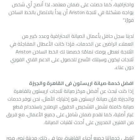
واحترافية، كما حصلت على ضمان معتمد، لذا أنصح أي شخص
يواجه مشكلة في ثلاجة Ariston أن يبدأ بالاتصال بالخط الساخن
فورًا.”
لدينا سجل حافل بأعمال الصيانة الاحترافية وعدد كبير من
العملاء الراضين عن الخدمات، فإذا كانت الأعطال المفاجئة في
الثلاجة تعطل يومك تمامًا؛ خصصنا لك الخط الساخن Ariston
ثلاجات ليكون وسيلتك الأسرع للحصول على الدعم الفني الفوري
دون عناء.
افضل خدمة صيانة اريستون فى القاهرة والجيزة
إذا كنت تبحث عن أفضل مركز صيانة ثلاجات اريستون بالقاهرة
والجيزة؛ فإن صيانة اريستون هو إختيارك الأمثل، نحن نوفر خدمات
صيانة كاملة تشمل التشخيص الدقيق، الإصلاح باستخدام قطع
غيار أصلية، كما نقدم ضمان شامل على جميع الأعمال، مع فريق
من الفنيين المدربين على أحدث تقنيات الصيانة.
تغطي خدماتنا جميع أحياء القاهرة، بما في ذلك: مدينة نصر، مصر