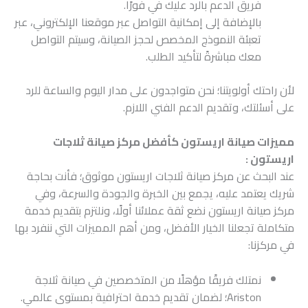
فريق الدعم بالرد عليك في فورًا.
بالإضافة إلى إمكانية التواصل عبر موقعنا الإلكتروني، عبر
تعبئة النموذج المخصص لحجز الصيانة، وسيتم التواصل
معك مباشرةً لتأكيد الطلب.
لأن راحتك أولويتنا؛ نحن متواجدون على مدار اليوم والساعة للرد
على أسئلتك، وتقديم الدعم الفني اللازم.
مميزات صيانة اريستون كأفضل مركز صيانة ثلاجات
اريستون :
عند البحث عن مركز صيانة ثلاجات اريستون موثوق؛ فأنت بحاجة
شريك يعتمد عليه، يجمع بين الخبرة والجودة والسرعة، وفي
مركز صيانة اريستون نضع ثقة عملائنا أولًا، ونلتزم بتقديم خدمة
متكاملة تجعلنا الخيار الأفضل، ومن أهم المميزات التي ننفرد بها
في مركزنا:
نمتلك فريقًا مؤهلًا من المتخصصين في صيانة ثلاجة
Ariston؛ لضمان تقديم خدمة احترافية بمستوى عالمي.