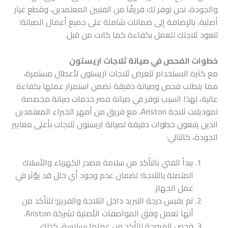
والجودة، نحن نوفر لك فريقًا من الفنيين المعتمدين، وقطع غيار
أصلية، بالإضافة إلى ضمانات شاملة على جميع أعمال الصيانة؛
لتعود ثلاجتك للعمل بكفاءة كما كانت من قبل.
خطوات الفحص في صيانة ثلاجات اريستون
مع كثرة الاستخدام تتعرض ثلاجات اريستون لأعطال مستمرة،
مما يتطلب فحص وصيانة دقيقة تضمن استمرار عملها بكفاءة
عالية، لهذا السبب نوفر في صيانة مصر خدمات صيانة مخصصة
لموديلات ثلاجة Ariston، مع فريق من أمهر الخبراء المعتمدين
الذين يتبعون خطوات دقيقة لصيانة اريستون ثلاجات بأعلى معايير
الجودة، كالتالي:
يبدأ الفني بالتأكد من سلامة مصدر الكهرباء والأسلاك
المتصلة بالثلاجة؛ لضمان عدم وجود أي خلل قد يؤثر في
عمل الجهاز.
ثم يقيس درجة التبريد داخل الثلاجة والفريزر؛ للتأكد من
أنها تعمل وفق المواصفات الأصلية لشركة Ariston.
فحص المروحة للتأكد من عملها بسلاسة، كذلك